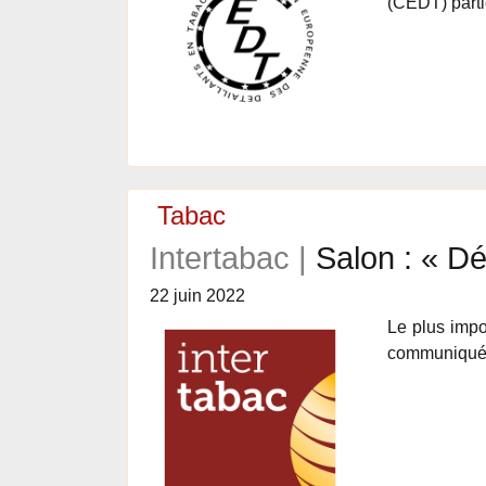
(CEDT) parti
Tabac
Intertabac |
Salon : « Dé
22 juin 2022
Le plus impo
communiqué fa