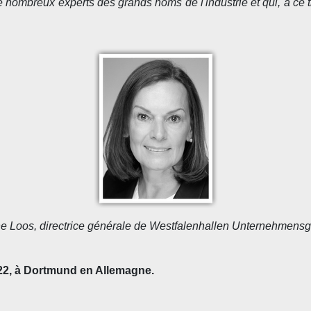
 nombreux experts des grands noms de l'industrie et qui, à ce tit
e Loos, directrice générale de Westfalenhallen Unternehmens
022, à Dortmund en Allemagne.