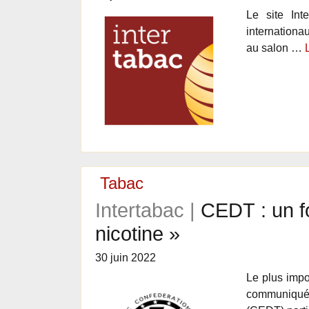
Le site In
internationa
au salon …
Tabac
Intertabac |
CEDT : un f
nicotine »
30 juin 2022
Le plus impo
communiqué a