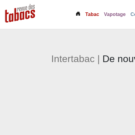
(current)
Tabac
Vapotage
C
Intertabac |
De nouv