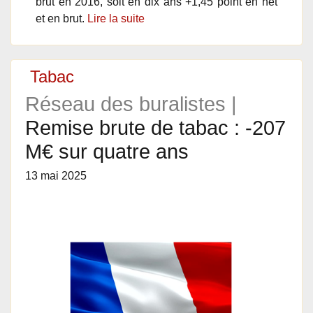
brut en 2016, soit en dix ans +1,45 point en net
et en brut.
Lire la suite
Tabac
Réseau des buralistes |
Remise brute de tabac : -207
M€ sur quatre ans
13 mai 2025