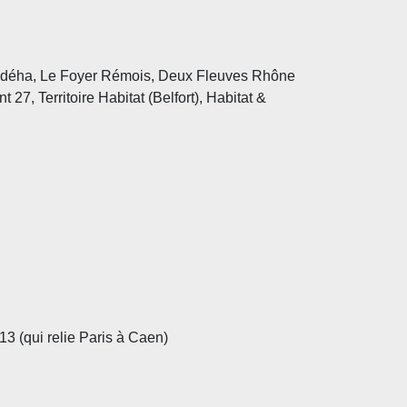
 Idéha, Le Foyer Rémois, Deux Fleuves Rhô
ne
 27, Territoire Habitat (Belfort),
Habitat &
3 (qui relie Paris à
Caen)