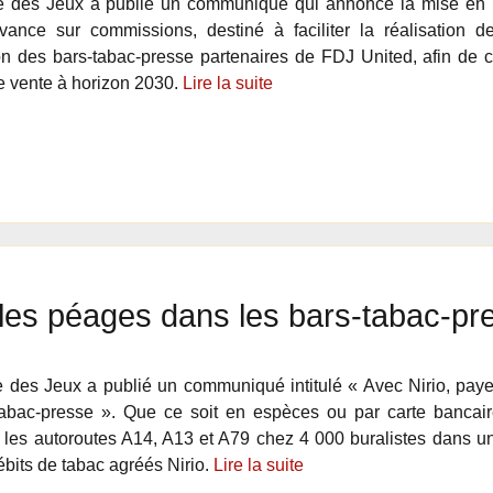
e des Jeux a publié un communiqué qui annonce la mise en p
vance sur commissions, destiné à faciliter la réalisation d
n des bars-tabac-presse partenaires de FDJ United, afin de 
e vente à horizon 2030.
Lire la suite
r les péages dans les bars-tabac-pr
 des Jeux a publié un communiqué intitulé « Avec Nirio, payez
abac-presse ». Que ce soit en espèces ou par carte bancaire,
les autoroutes A14, A13 et A79 chez 4 000 buralistes dans u
ébits de tabac agréés Nirio.
Lire la suite