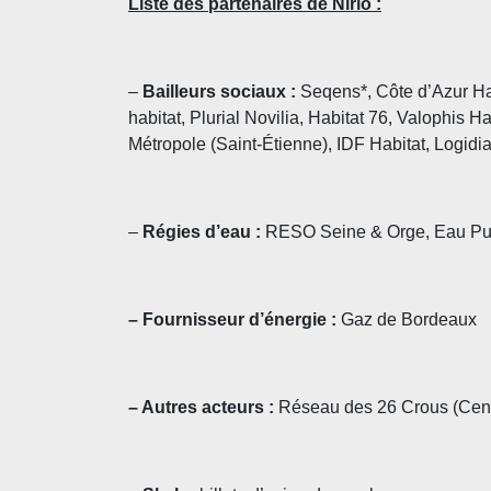
Liste des partenaires de Nirio :
–
Bailleurs sociaux :
Seqens
*, Côte d’
Azur Ha
habitat
, Plurial Novilia, Habitat 76,
Valophis Ha
M
étropole (Saint-Étienne),
IDF Habitat
,
Logidi
–
Régies d’eau :
RESO Seine & Orge
, Eau P
– Fournisseur d’énergie :
Gaz de Bordeaux
– Autres acteurs :
Réseau des 26 Crous (Centre