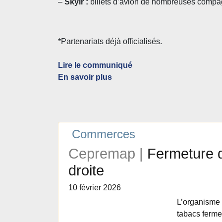
–
Skylr :
billets d
’avion de nombreuses compa
*Partenariats déjà
officialis
és.
Lire le communiqué
En savoir plus
Commerces
Cepremap |
Fermeture d
droite
10 février 2026
L’organisme 
tabacs fermen