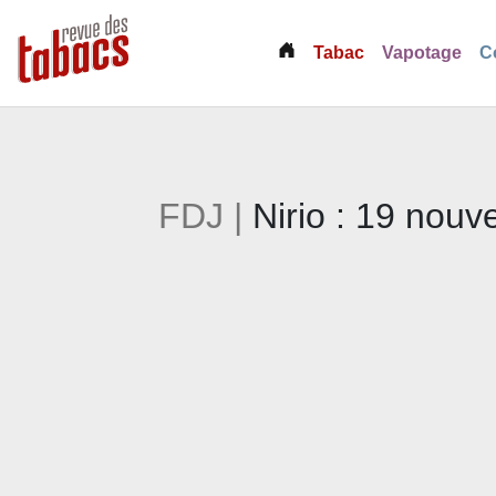
(current)
Tabac
Vapotage
C
FDJ |
Nirio : 19 nouv