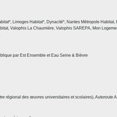
bitat
*,
Limoges Habitat
*, Dynacité*,
Nantes M
é
tropole Habitat
,
bitat
,
Valophis La Chaumi
ère,
Valophis SAREPA
, Mon Logement
a
ublique par Est Ensemble et
Eau Seine & Bi
èvre
 régional des œuvres universitaires et scolaires), Autoroute A1