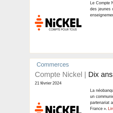
Le Compte Ni
des jeunes 
enseignement
Commerces
Compte Nickel |
Dix ans
21 février 2024
La néobanque
un communiqu
partenariat 
France ».
Lir