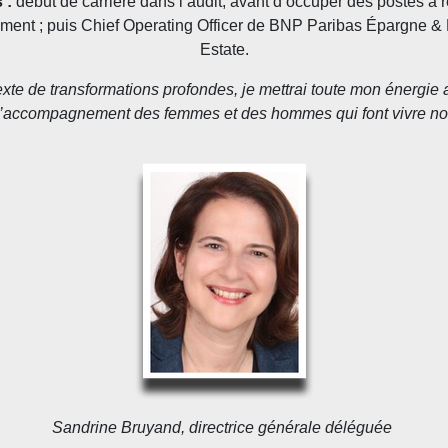
 :
début de carrière dans l’audit, avant d’occuper des postes à
t ; puis Chief Operating Officer de BNP Paribas Épargne & R
Estate.
te de transformations profondes, je mettrai toute mon énergie a
 l’accompagnement des femmes et des hommes qui font vivre not
Sandrine Bruyand, directrice générale déléguée