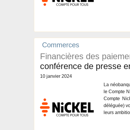
Commerces
Financières des paiemen
conférence de presse en
10 janvier 2024
La néobanque
le Compte Ni
Compte Nicke
déléguée) vo
leurs ambiti