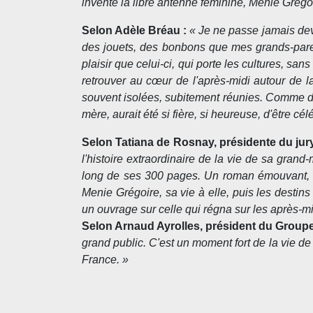
inventé la libre antenne féminine, Menie Grego
Selon Adèle Bréau :
« Je ne passe jamais dev
des jouets, des bonbons que mes grands-parent
plaisir que celui-ci, qui porte les cultures, sa
retrouver au cœur de l'après-midi autour de l
souvent isolées, subitement réunies. Comme da
mère, aurait été si fière, si heureuse, d'être c
Selon Tatiana de Rosnay, présidente du jury
l'histoire extraordinaire de la vie de sa gra
long de ses 300 pages. Un roman émouvant, sur
Menie Grégoire, sa vie à elle, puis les destin
un ouvrage sur celle qui régna sur les après-m
Selon Arnaud Ayrolles, président du Group
grand public. C'est un moment fort de la vie de
France. »