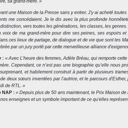
ire, sa grand-mère.
»
ant une Maison de la Presse sans y entrer. J'y ai acheté toute
s me concédaient. Je le dis avec la plus profonde honnêteté, a
ns distinction, vers toutes les générations, les classes, les genr
a voix de ma grand-mère pour dire ses peines, ses espoirs et l
ns ces lieux de partage, de dialogue et de vie que sont les M
élébrée par un jury porté par cette merveilleuse alliance d'exigen
 :
« Avec L’heure des femmes, Adèle Bréau, qui remporte cette 
nd-mère. Cependant, ce n’est pas une biographie qu’elle nous pr
prenant, et habilement construit à partir de plusieurs trames n
s de deux sœurs inventées par l'autrice, et le parcours d'Esther
idi de RTL. »
e NAP :
«
Depuis plus de 50 ans maintenant, le Prix Maison de
 nos enseignes et un symbole important de ce qu'elles représent