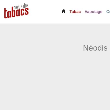
(current)
Tabac
Vapotage
C
Néodis 