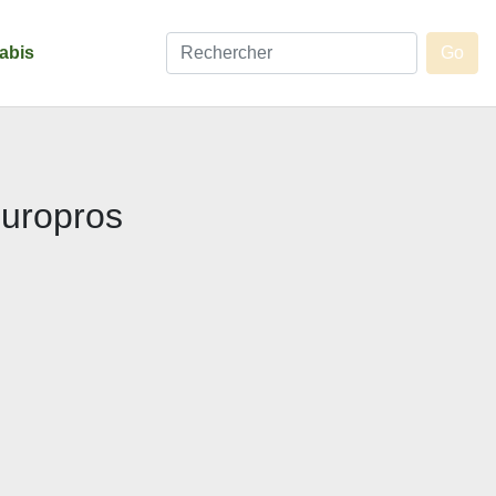
abis
Europros