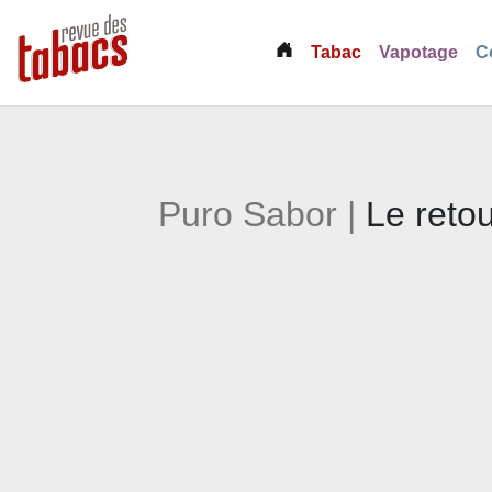
(current)
Tabac
Vapotage
C
Puro Sabor |
Le reto