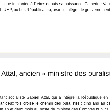
itique implantée à Reims depuis sa naissance, Catherine Vautrin
R, UMP, ou Les Républicains), avant d’intégrer le gouvernement 
 Attal, ancien « ministre des bural
itant socialiste Gabriel Attal, qui a intégré la République
par deux fois croisé le chemin des buralistes : cinq ans au c
un an et deux mois au poste de ministre des Comptes publics