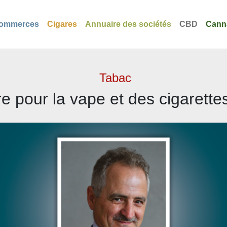
ommerces
Cigares
Annuaire des sociétés
CBD
Cann
Tabac
e pour la vape et des cigarette