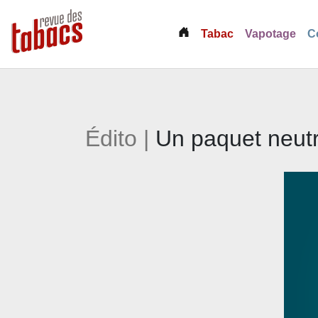
(current)
Tabac
Vapotage
C
Édito |
Un paquet neutr